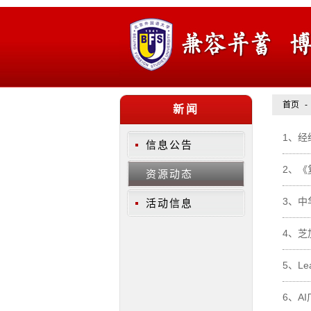
首页
-
新闻
1、
经
信息公告
2、
《
资源动态
3、
中
活动信息
4、
芝
5、
L
6、
A